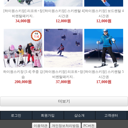
[하이원스키장] 리프트+장
[하이원스키장] 스키렌탈 4
[하이원스키장] 보드렌탈 4
비렌탈패키지..
시간권
시간권
34,000원
12,000원
12,000원
하이원스키장 [1:4] 주중 강
[하이원스키장] 리프트+장
[하이원스키장] 스키렌탈 5
습
비렌탈패키지..
시간권
200,000원
37,000원
17,000원
더보기
로그인
회원가입
샵소개
고객센터
이용약관
개인정보처리방침
PC버전