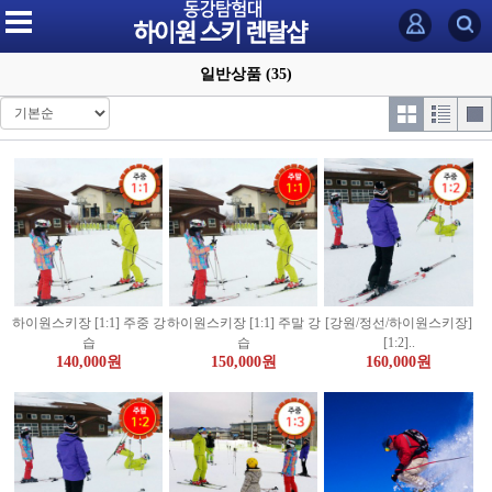
일반상품 (35)
하이원스키장 [1:1] 주중 강
하이원스키장 [1:1] 주말 강
[강원/정선/하이원스키장]
습
습
[1:2]..
140,000원
150,000원
160,000원