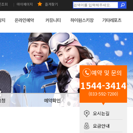
문조회
마이페이지
즐겨찾기
광지
온라인예약
커뮤니티
하이원스키장
기타레포츠
예약 및 문의
1544-3414
(033-592-7200)
요청
예약확인
오시는길
요금안내