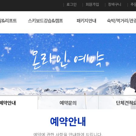
로그인
회원가입
장바구니
주
탈&리프트
스키보드강습&캠프
패키지안내
숙박/먹거리/관
예약안내
예약문의
단체견적
예약안내
예약에 관한 사항을 안내하여 드립니다.