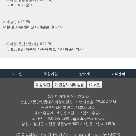
→ RE: Re]] 문의
지후맘 (16.12.25)
덕분에 가족여행 잘 다녀왔습니다.^^
하이원 동강탐험대 (16.12.28)
→ RE: Re]] 덕분에 가족여행 잘 다녀왔습니다.^^
로그인
회원가입
샵소개
고객센터
이용약관
개인정보처리방침
PC버전
동강탐험대 하이원렌탈샵
상호명: 동강탐험대하이원렌탈샵 | 사업자번호: 225-02-28654
통신판매업신고번호: 제2003-01호
대표: 홍길래 | 개인정보관리 책임자: 홍길래
고객센터: 033-592-7200 |
high1shop@naver.com
강원도 정선군 고한읍 강원남로 6071 (고한읍 고한리 145-3)
(C)동강탐험대 하이원렌탈샵 All rights reserved. hosting by WHOIS