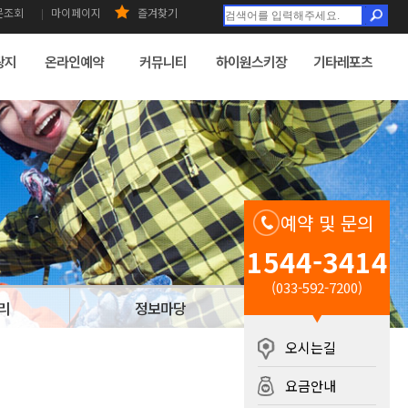
문조회
마이페이지
즐겨찾기
광지
온라인예약
커뮤니티
하이원스키장
기타레포츠
예약 및 문의
1544-3414
(033-592-7200)
리
정보마당
오시는길
요금안내