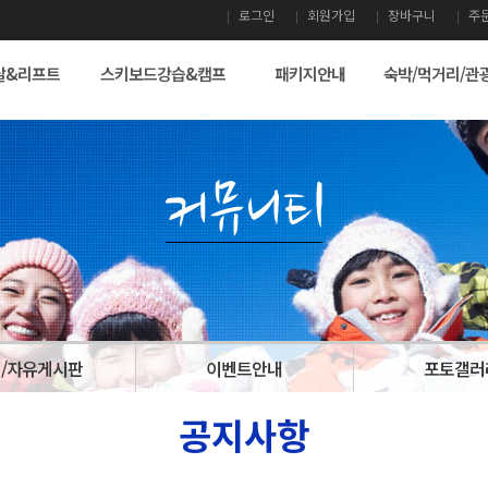
로그인
회원가입
장바구니
주
탈&리프트
스키보드강습&캠프
패키지안내
숙박/먹거리/관
/자유게시판
이벤트안내
포토갤러
공지사항