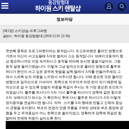
정보마당
[제1장] 스키강습-프루그파렌
: 하이원 동강탐험대
(2016.12.01 22:30)
글쓴이
첫번째 종목은 프로그파렌이라는 동작입니다. 프고르파렌은 폴라인 방향으로
가면서 자신이 서고싶을때 A자로 벌려서 스는 동작입니다. 브레이크동작이 항
상 중요하니까요 이점 숙지하시고 동작을 따라해 보시면 좋을거같아요. 그럼
동작 설명 들어가겠습니다. 이렇게 그냥 일직선으로 폴라인 방향으로 활주로
하다가 본인이 서고 싶은 경우에 뒷발을 살짝 벌려서 A자를 만들어주세요.그
래서 스르륵 눈의 저항을 느끼면서 서주시면 됩니다. 이때 중요한 것은 폴라인
방향으로 일직선으로 가셔야지. 한쪽으로 치우치게 되면 턴이 되기 떄문에 일
직선으로 갈 수 있도록 양발의 하중을 똑같이 주시는 게 가장 중요한 포인트가
되겠습니다. 활주를 하시다가 A자. 다시 활주를 하시다가 양쪽에 같은 힘으로
A자. 브레이크가 되시는 거 확인하신 후에 다시 활주로 하시다가 A자 이렇게
정지동작을 연습하시면 됩니다. 자막 : 스키를 A자 형태로 만들고 신체의 중심
이 균형을 유지한다. 부츠의 전경각 만큼 무릎을 구부린 상태로 부츠 중앙에 균
형을 두고 무게중심이 어느 한쪽으로 쏠리지않고, 정확하게 양쪽에 똑같은 힘.
발바닥 전체에 하중이 실리도록 한다.