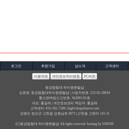
로그인
회원가입
샵소개
고객센터
이용약관
개인정보처리방침
PC버전
동강탐험대 하이원렌탈샵
상호명: 동강탐험대하이원렌탈샵 | 사업자번호: 225-02-28654
통신판매업신고번호: 제2003-01호
대표: 홍길래 | 개인정보관리 책임자: 홍길래
고객센터: 033-592-7200 |
high1shop@naver.com
강원도 정선군 고한읍 강원남로 6071 (고한읍 고한리 145-3)
(C)동강탐험대 하이원렌탈샵 All rights reserved. hosting by WHOIS